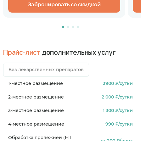
Вызов врача — только по острой
ЛФК
Забронировать со скидкой
необходимости
1 р
Прайс-лист
дополнительных услуг
Без лекарственных препаратов
1-местное размещение
3900 ₽/сутки
2-местное размещение
2 000 ₽/сутки
3-местное размещение
1 300 ₽/сутки
4-местное размещение
990 ₽/сутки
Обработка пролежней (I–II
от 200 ₽/день