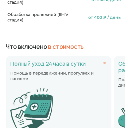
стадия)
Обработка пролежней (III–IV
от 400 ₽ / день
стадия)
Что включено
в стоимость
Полный уход 24 часа в сутки
Сба
раз
Помощь в передвижении, прогулках и
гигиене
Пол
дие