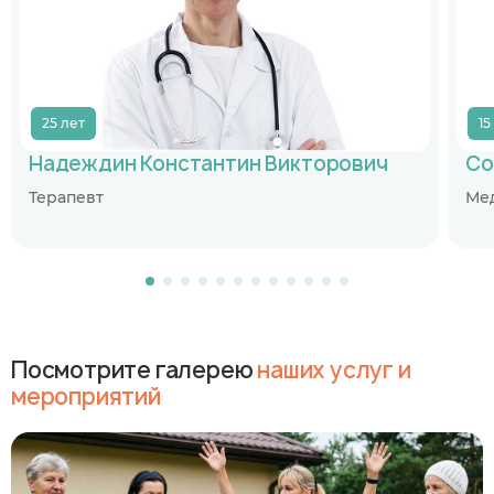
25 лет
15
Надеждин Константин Викторович
Со
Терапевт
Ме
Посмотрите галерею
наших услуг и
мероприятий