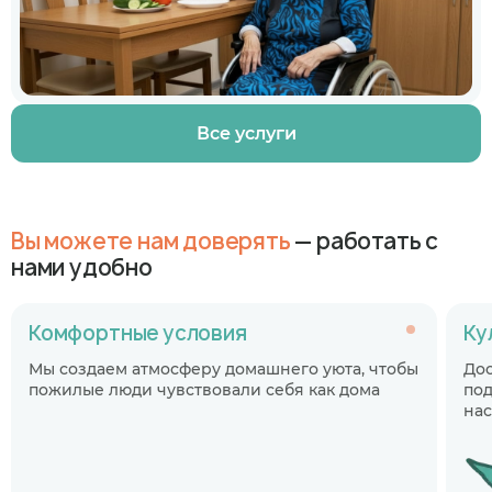
Все услуги
Вы можете нам доверять
— работать с
нами удобно
Комфортные условия
Ку
Мы создаем атмосферу домашнего уюта, чтобы
До
пожилые люди чувствовали себя как дома
под
на