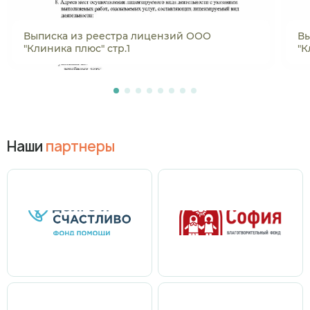
Выписка из реестра лицензий ООО
Вы
"Клиника плюс" стр.1
"К
Наши
партнеры