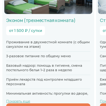
Эконом (трехместная комната)
Ст
от 1 500 ₽ / сутки
о
Проживание в двухместной комнате (с общим
Одн
санузлом на этаже)
тум
3-разовое питание по общему меню
Сан
Базовый надзор: помощь в гигиене, смена
Пит
постельного белья 1–2 раза в неделю
ща
Приём лекарств под контролем младшего
Еж
персонала
дав
Минимальная активность: прогулки во дворе,
Пом
просмотр ТВ
пе
Показать еще
Пок